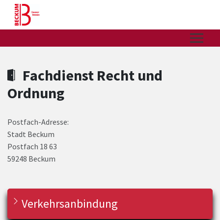
Zum Hauptinhalt springen
Zum Header
Zum Hauptinhalt
Zum Footer
Fachdienst Recht und
Ordnung
Postfach-Adresse:
Stadt Beckum
Postfach 18 63
59248 Beckum
Verkehrsanbindung