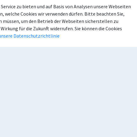
Service zu bieten und auf Basis von Analysen unsere Webseiten
n, welche Cookies wir verwenden dürfen. Bitte beachten Sie,
 müssen, um den Betrieb der Webseiten sicherstellen zu
 Wirkung für die Zukunft widerrufen. Sie können die Cookies
takt
Häufig gesucht
unsere Datenschutzrichtlinie
efon: 02521 29-0
Ratsinformation
efax: 02521 2955-199
Stellenangebote
ail:
stadt@beckum.de
NEWS
Ideen und Beschwerd
Veranstaltungen