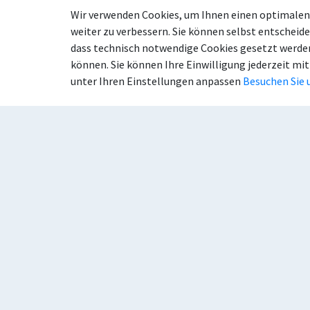
Wir verwenden Cookies, um Ihnen einen optimalen 
weiter zu verbessern. Sie können selbst entscheide
dass technisch notwendige Cookies gesetzt werden
können. Sie können Ihre Einwilligung jederzeit mit
Anschrift
Kon
unter Ihren Einstellungen anpassen
Besuchen Sie 
Stadt Beckum
Tel
Weststraße 46
Tel
59269 Beckum
E-M