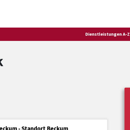
Dienstleistungen A-Z
k
Beckum - Standort Beckum