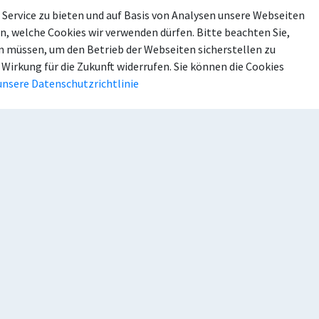
Service zu bieten und auf Basis von Analysen unsere Webseiten
n, welche Cookies wir verwenden dürfen. Bitte beachten Sie,
 müssen, um den Betrieb der Webseiten sicherstellen zu
 Wirkung für die Zukunft widerrufen. Sie können die Cookies
takt
Häufig gesucht
unsere Datenschutzrichtlinie
efon: 02521 29-0
Ratsinformation
efax: 02521 2955-199
Stellenangebote
ail:
stadt@beckum.de
NEWS
Ideen und Beschwerd
Veranstaltungen