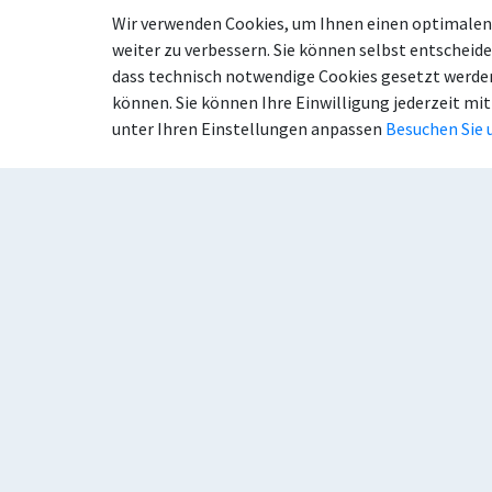
Wir verwenden Cookies, um Ihnen einen optimalen 
weiter zu verbessern. Sie können selbst entscheide
dass technisch notwendige Cookies gesetzt werden
können. Sie können Ihre Einwilligung jederzeit mit
Anschrift
Kon
unter Ihren Einstellungen anpassen
Besuchen Sie 
Stadt Beckum
Tel
Weststraße 46
Tel
59269 Beckum
E-M