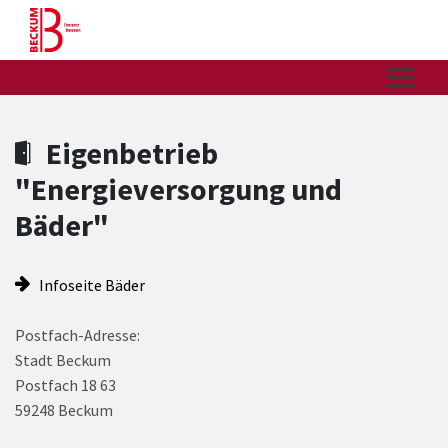
Zum Hauptinhalt springen
Zum Header
Zum Hauptinhalt
Zum Footer
Eigenbetrieb
"Energieversorgung und
Bäder"
Infoseite Bäder
Postfach-Adresse:
Stadt Beckum
Postfach 18 63
59248 Beckum