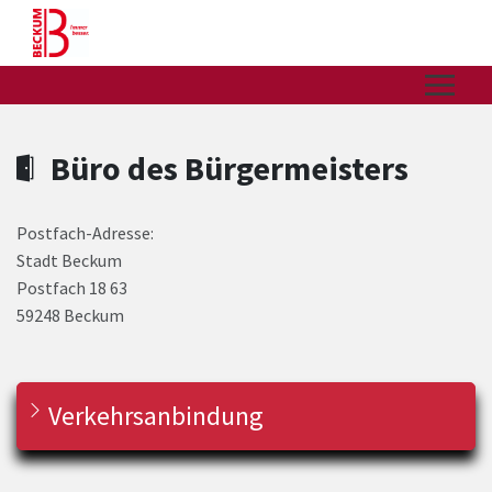
Zum Hauptinhalt springen
Zum Header
Zum Hauptinhalt
Zum Footer
Büro des Bürgermeisters
Postfach-Adresse:
Stadt Beckum
Postfach 18 63
59248 Beckum
Verkehrsanbindung