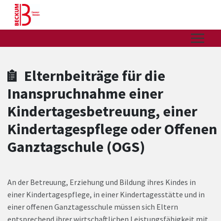
Zum Hauptinhalt springen
Zum Header
Zum Hauptinhalt
Zum Footer
Elternbeiträge für die
Inanspruchnahme einer
Kindertagesbetreuung, einer
Kindertagespflege oder Offenen
Ganztagschule (OGS)
An der Betreuung, Erziehung und Bildung ihres Kindes in
einer Kindertagespflege, in einer Kindertagesstätte und in
einer offenen Ganztagesschule müssen sich Eltern
entsprechend ihrer wirtschaftlichen Leistungsfähigkeit mit